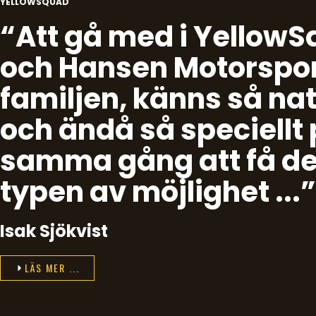
YELLOWSQUAD
“Att gå med i Yellow
och Hansen Motorspor
familjen, känns så nat
och ändå så speciellt
samma gång att få de
typen av möjlighet ...”
Isak Sjökvist
LÄS MER ...