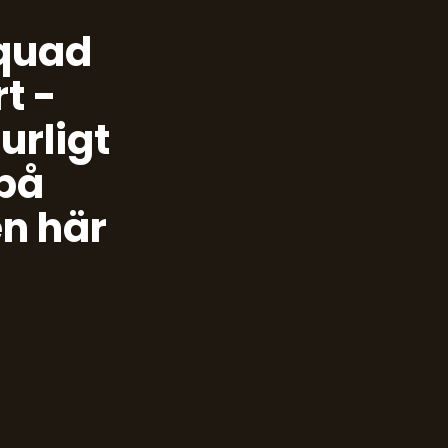
Squad
t -
urligt
 på
n här