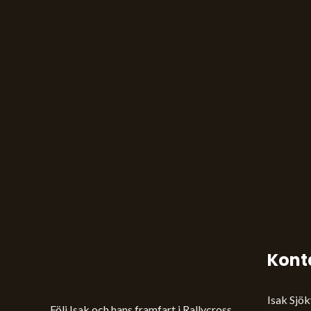
Kont
Isak Sjök
Följ Isak och hans framfart i Rallycross